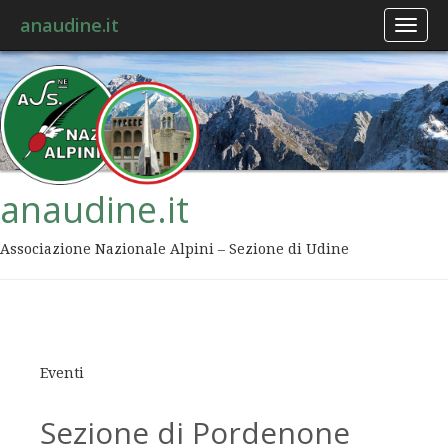
anaudine.it
Toggl
naviga
anaudine.it
Associazione Nazionale Alpini – Sezione di Udine
Eventi
Sezione di Pordenone