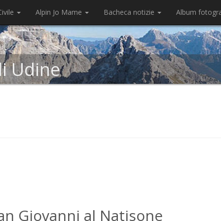
ivile
Alpin Jo Mame
Bacheca notizie
Album fotogr
di Udine
an Giovanni al Natisone