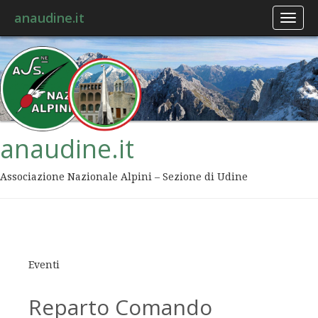
anaudine.it
Toggl
naviga
anaudine.it
Associazione Nazionale Alpini – Sezione di Udine
Eventi
Reparto Comando