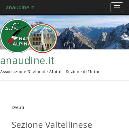
anaudine.it
Toggl
naviga
anaudine.it
Associazione Nazionale Alpini – Sezione di Udine
Eventi
Sezione Valtellinese