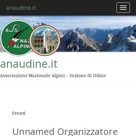
anaudine.it
Toggl
naviga
anaudine.it
Associazione Nazionale Alpini – Sezione di Udine
Eventi
Unnamed Organizzatore