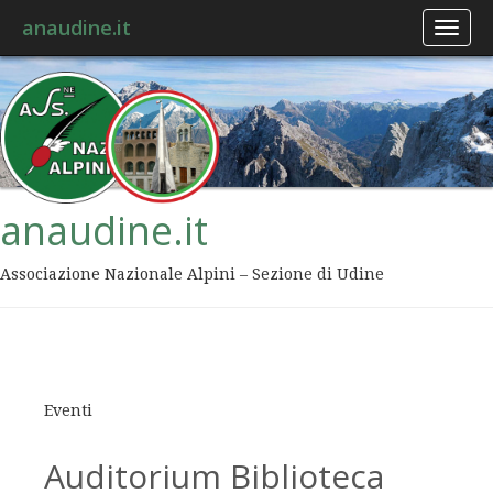
anaudine.it
Toggl
naviga
anaudine.it
Associazione Nazionale Alpini – Sezione di Udine
Eventi
Auditorium Biblioteca