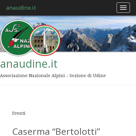
anaudine.it
Toggl
naviga
anaudine.it
Associazione Nazionale Alpini – Sezione di Udine
Eventi
Caserma “Bertolotti”