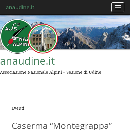
anaudine.it
Toggl
naviga
anaudine.it
Associazione Nazionale Alpini – Sezione di Udine
Eventi
Caserma “Montegrappa”