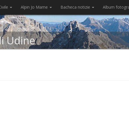
ivile
Alpin Jo Mame
Bacheca notizie
Album fotogr
di Udine