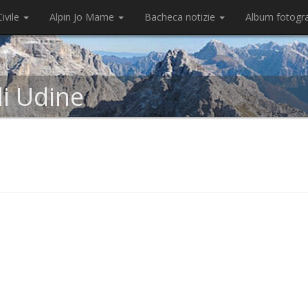
ivile
Alpin Jo Mame
Bacheca notizie
Album fotogr
di Udine