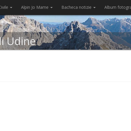
ivile
Alpin Jo Mame
Bacheca notizie
Album fotogr
di Udine