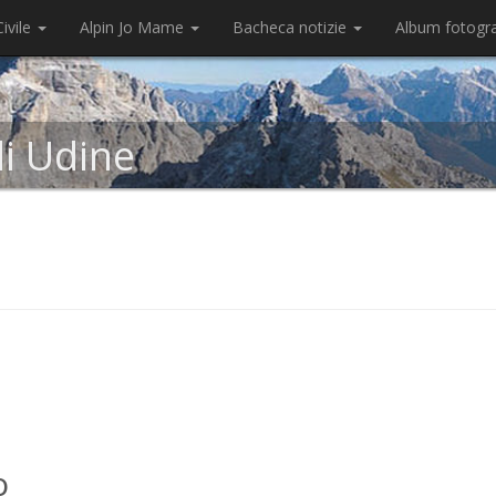
ivile
Alpin Jo Mame
Bacheca notizie
Album fotogr
di Udine
o