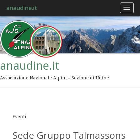
anaudine.it
Toggl
naviga
anaudine.it
Associazione Nazionale Alpini – Sezione di Udine
Eventi
Sede Gruppo Talmassons