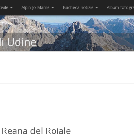
ivile
Alpin Jo Mame
Bacheca notizie
Album fotogr
di Udine
 Reana del Rojale