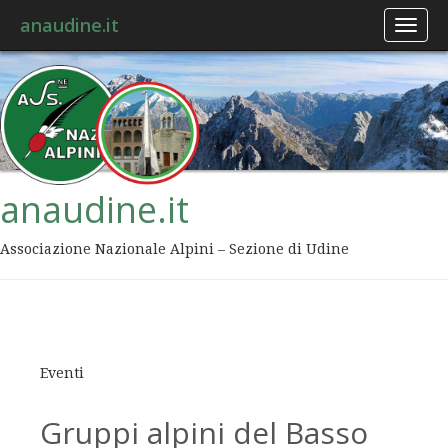
anaudine.it
Toggl
naviga
anaudine.it
Associazione Nazionale Alpini – Sezione di Udine
Eventi
Gruppi alpini del Basso