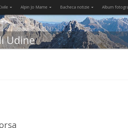
ivile
Alpin Jo Mame
Bacheca notizie
Album fotogr
di Udine
Torsa