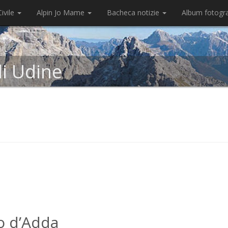
ivile
Alpin Jo Mame
Bacheca notizie
Album fotogr
di Udine
o d’Adda