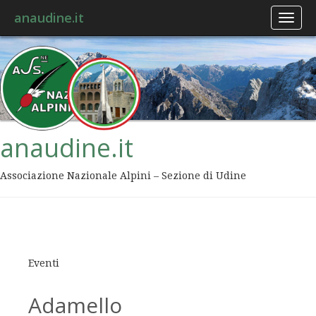
anaudine.it
Toggl
naviga
anaudine.it
Associazione Nazionale Alpini – Sezione di Udine
Eventi
Adamello