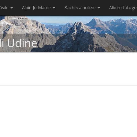
ivile
Alpin Jo Mame
Bacheca notizie
Album fotogr
di Udine