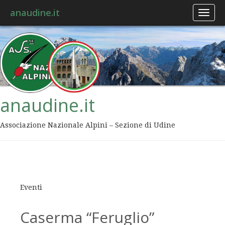
anaudine.it
Toggl
naviga
anaudine.it
Associazione Nazionale Alpini – Sezione di Udine
Eventi
Caserma “Feruglio”