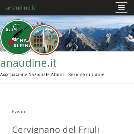
anaudine.it
Toggl
naviga
anaudine.it
Associazione Nazionale Alpini – Sezione di Udine
Eventi
Cervignano del Friuli