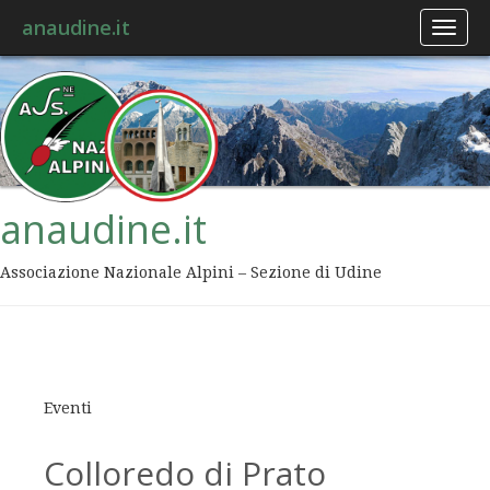
anaudine.it
Toggl
naviga
anaudine.it
Associazione Nazionale Alpini – Sezione di Udine
Eventi
Colloredo di Prato