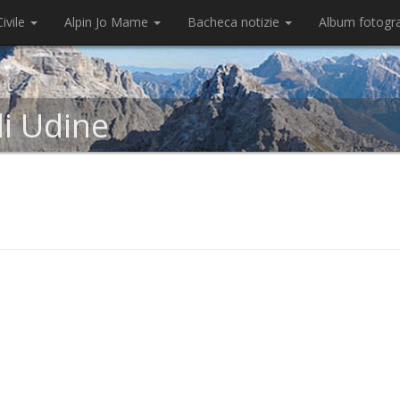
ivile
Alpin Jo Mame
Bacheca notizie
Album fotogr
di Udine