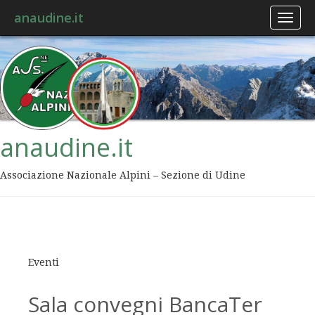
anaudine.it
Toggl
naviga
anaudine.it
Associazione Nazionale Alpini – Sezione di Udine
Eventi
Sala convegni BancaTer