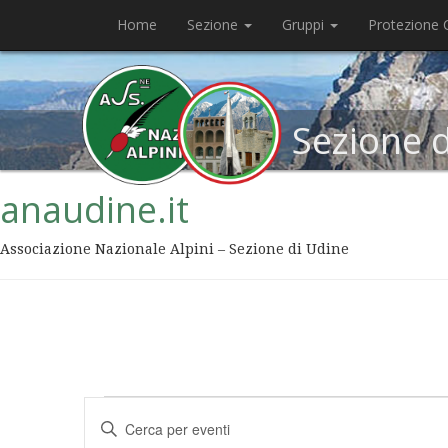
Home
Sezione
Gruppi
Protezione C
Sezione 
anaudine.it
Associazione Nazionale Alpini – Sezione di Udine
Eventi
Inserisci
Ricerca
Parola