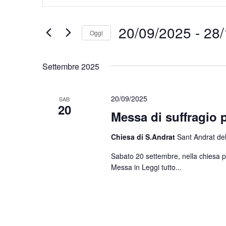
Chiave.
e
Cerca
Eventi
viste
20/09/2025
 - 
28/
Oggi
per
Navigazione
Parola
Seleziona
Chiave.
la
Settembre 2025
data.
20/09/2025
SAB
20
Messa di suffragio 
Chiesa di S.Andrat
Sant Andrat de
Sabato 20 settembre, nella chiesa p
Messa in
Leggi tutto...