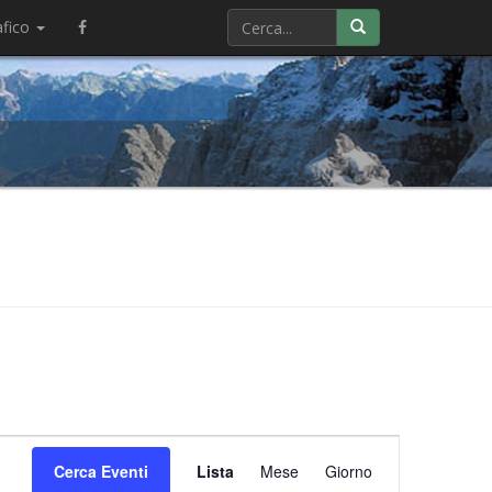
afico
Evento
Cerca Eventi
Lista
Mese
Viste
Giorno