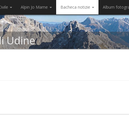
ivile
Alpin Jo Mame
Bacheca notizie
Album fotogr
di Udine