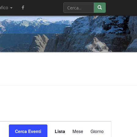
afico
Evento
Cerca Eventi
Lista
Mese
Viste
Giorno