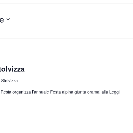
e
tolvizza
 Stolvizza
di Resia organizza l’annuale Festa alpina giunta oramai alla
Leggi