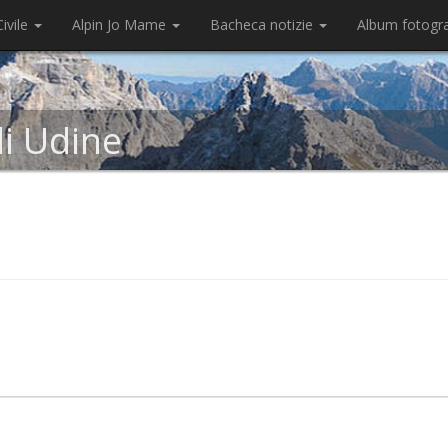
ivile
Alpin Jo Mame
Bacheca notizie
Album fotogr
di Udine