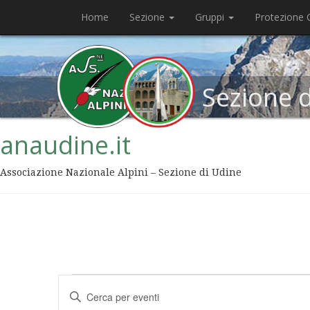
Home
Sezione
Gruppi
Protezione C
Sezione 
anaudine.it
Associazione Nazionale Alpini – Sezione di Udine
Eventi
Inserisci
Ricerca
Parola