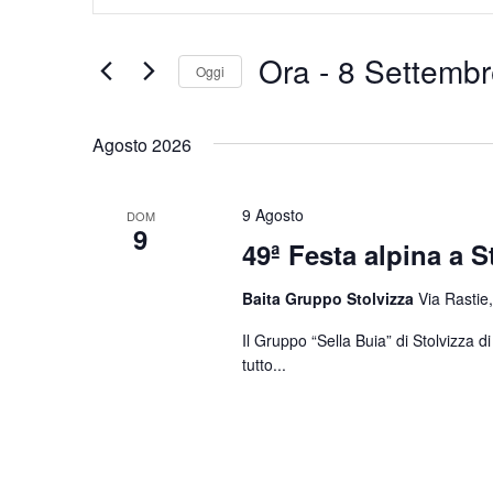
Chiave.
e
Cerca
Eventi
viste
Ora
 - 
8 Settembr
Oggi
per
Navigazione
Parola
Seleziona
Chiave.
la
Agosto 2026
data.
9 Agosto
DOM
9
49ª Festa alpina a S
Baita Gruppo Stolvizza
Via Rastie,
Il Gruppo “Sella Buia” di Stolvizza 
tutto...