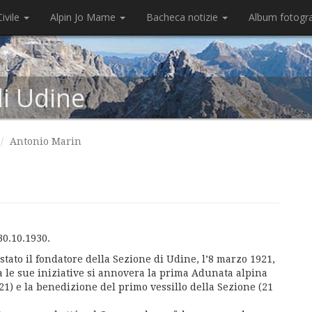
ivile
Alpin Jo Mame
Bacheca notizie
Album fotogr
di Udine
Antonio Marin
30.10.1930.
stato il fondatore della Sezione di Udine, l’8 marzo 1921,
a le sue iniziative si annovera la prima Adunata alpina
921) e la benedizione del primo vessillo della Sezione (21