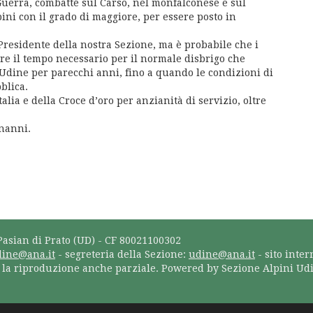
 Guerra, combatté sul Carso, nel monfalconese e sul
ni con il grado di maggiore, per essere posto in
Presidente della nostra Sezione, ma è probabile che i
re il tempo necessario per il normale disbrigo che
Udine per parecchi anni, fino a quando le condizioni di
bblica.
alia e della Croce d’oro per anzianità di servizio, oltre
onanni.
Pasian di Prato (UD) - CF 80021100302
dine@ana.it
- segreteria della Sezione:
udine@ana.it
- sito inter
a la riproduzione anche parziale. Powered by Sezione Alpini Ud