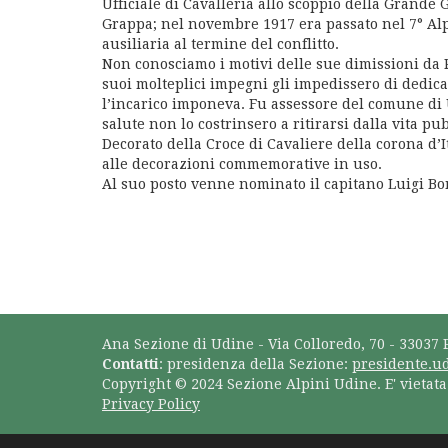
Ufficiale di Cavalleria allo scoppio della Grande
Grappa; nel novembre 1917 era passato nel 7° Alpi
ausiliaria al termine del conflitto.
Non conosciamo i motivi delle sue dimissioni da 
suoi molteplici impegni gli impedissero di dedica
l’incarico imponeva. Fu assessore del comune di 
salute non lo costrinsero a ritirarsi dalla vita pu
Decorato della Croce di Cavaliere della corona d’It
alle decorazioni commemorative in uso.
Al suo posto venne nominato il capitano Luigi B
Ana Sezione di Udine - Via Colloredo, 70 - 33037 
Contatti
: presidenza della Sezione:
presidente.u
Copyright © 2024 Sezione Alpini Udine. E' vietat
Privacy Policy