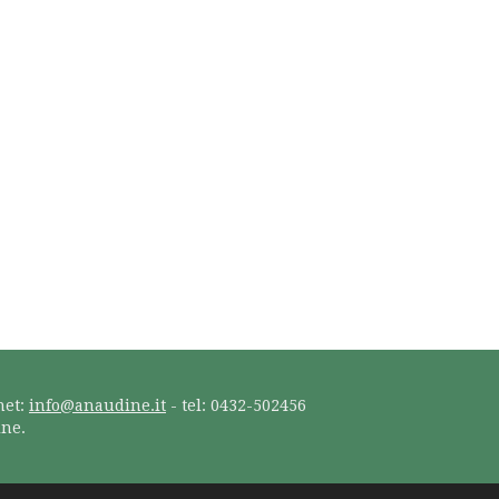
net:
info@anaudine.it
- tel: 0432-502456
ine.