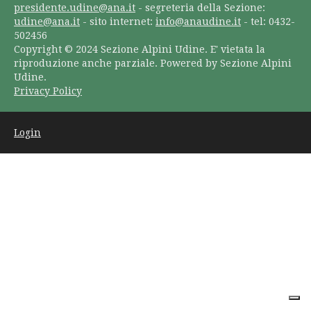
presidente.udine@ana.it
- segreteria della Sezione:
udine@ana.it
- sito internet:
info@anaudine.it
- tel: 0432-
502456
Copyright © 2024 Sezione Alpini Udine. E' vietata la
riproduzione anche parziale. Powered by Sezione Alpini
Udine.
Privacy Policy
Login