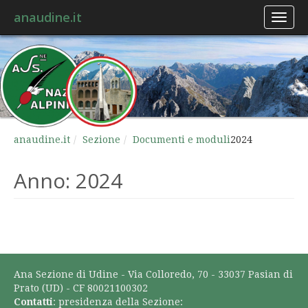
anaudine.it
Toggl
naviga
anaudine.it
Sezione
Documenti e moduli
2024
Anno:
2024
Ana Sezione di Udine - Via Colloredo, 70 - 33037 Pasian di
Prato (UD) - CF 80021100302
Contatti
: presidenza della Sezione: