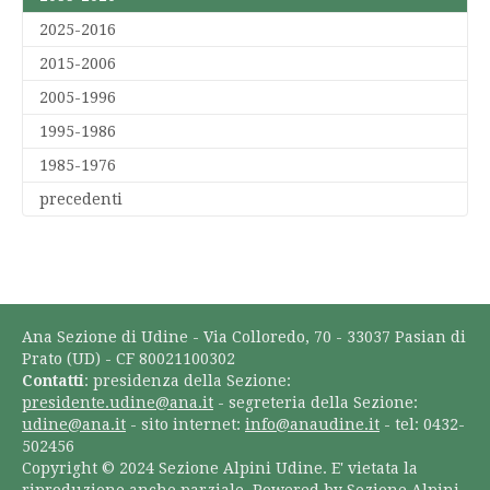
2025-2016
2015-2006
2005-1996
1995-1986
1985-1976
precedenti
Ana Sezione di Udine - Via Colloredo, 70 - 33037 Pasian di
Prato (UD) - CF 80021100302
Contatti
: presidenza della Sezione:
presidente.udine@ana.it
- segreteria della Sezione:
udine@ana.it
- sito internet:
info@anaudine.it
- tel: 0432-
502456
Copyright © 2024 Sezione Alpini Udine. E' vietata la