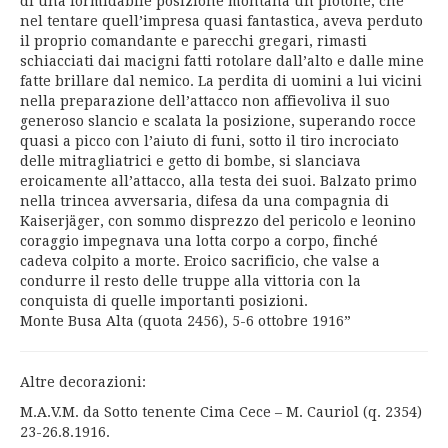
di una formidabile posizione montana un plotone, che
nel tentare quell’impresa quasi fantastica, aveva perduto
il proprio comandante e parecchi gregari, rimasti
schiacciati dai macigni fatti rotolare dall’alto e dalle mine
fatte brillare dal nemico. La perdita di uomini a lui vicini
nella preparazione dell’attacco non affievoliva il suo
generoso slancio e scalata la posizione, superando rocce
quasi a picco con l’aiuto di funi, sotto il tiro incrociato
delle mitragliatrici e getto di bombe, si slanciava
eroicamente all’attacco, alla testa dei suoi. Balzato primo
nella trincea avversaria, difesa da una compagnia di
Kaiserjäger, con sommo disprezzo del pericolo e leonino
coraggio impegnava una lotta corpo a corpo, finché
cadeva colpito a morte. Eroico sacrificio, che valse a
condurre il resto delle truppe alla vittoria con la
conquista di quelle importanti posizioni.
Monte Busa Alta (quota 2456), 5-6 ottobre 1916”
Altre decorazioni:
M.A.V.M. da Sotto tenente Cima Cece – M. Cauriol (q. 2354)
23-26.8.1916.