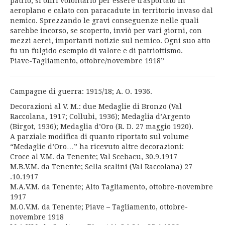
patrio, si offrì volontario per essere trasportato in
aeroplano e calato con paracadute in territorio invaso dal
nemico. Sprezzando le gravi conseguenze nelle quali
sarebbe incorso, se scoperto, inviò per vari giorni, con
mezzi aerei, importanti notizie sul nemico. Ogni suo atto
fu un fulgido esempio di valore e di patriottismo.
Piave-Tagliamento, ottobre/novembre 1918”
Campagne di guerra: 1915/18; A. O. 1936.
Decorazioni al V. M.: due Medaglie di Bronzo (Val
Raccolana, 1917; Collubi, 1936); Medaglia d’Argento
(Birgot, 1936); Medaglia d’Oro (R. D. 27 maggio 1920).
A parziale modifica di quanto riportato sul volume
“Medaglie d’Oro…” ha ricevuto altre decorazioni:
Croce al V.M. da Tenente; Val Scebacu, 30.9.1917
M.B.V.M. da Tenente; Sella scalini (Val Raccolana) 27
.10.1917
M.A.V.M. da Tenente; Alto Tagliamento, ottobre-novembre
1917
M.O.V.M. da Tenente; Piave – Tagliamento, ottobre-
novembre 1918