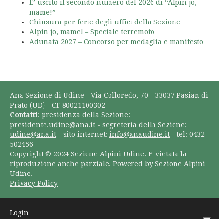
E’ uscito il secondo numero del 2026 di “Alpin jo,
mame!”
Chiusura per ferie degli uffici della Sezione
Alpin jo, mame! – Speciale terremoto
Adunata 2027 – Concorso per medaglia e manifesto
Ana Sezione di Udine - Via Colloredo, 70 - 33037 Pasian di
Prato (UD) - CF 80021100302
Contatti
: presidenza della Sezione:
presidente.udine@ana.it
- segreteria della Sezione:
udine@ana.it
- sito internet:
info@anaudine.it
- tel: 0432-
502456
Copyright © 2024 Sezione Alpini Udine. E' vietata la
riproduzione anche parziale. Powered by Sezione Alpini
Udine.
Privacy Policy
Login