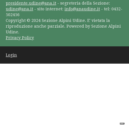
presidente.udine@ana.it
- segreteria della Sezione:
udine@ana.it
- sito internet:
info@anaudine.it
- tel: 0432-
502456
Copyright © 2024 Sezione Alpini Udine. E' vietata la
riproduzione anche parziale. Powered by Sezione Alpini
Udine.
Privacy Policy
Login