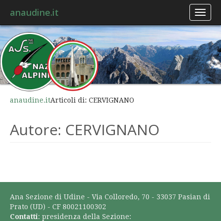
anaudine.it
Toggl
naviga
anaudine.it
Articoli di: CERVIGNANO
Autore:
CERVIGNANO
Ana Sezione di Udine - Via Colloredo, 70 - 33037 Pasian di
Prato (UD) - CF 80021100302
Contatti
: presidenza della Sezione: