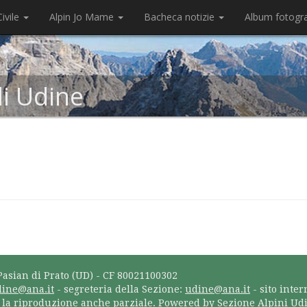
ivile
Alpin Jo Mame
Bacheca notizie
Album fotogr
di Udine
Pasian di Prato (UD) - CF 80021100302
dine@ana.it
- segreteria della Sezione:
udine@ana.it
- sito inter
a la riproduzione anche parziale. Powered by Sezione Alpini Ud