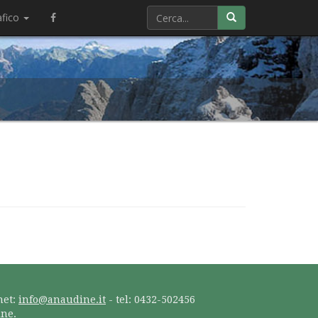
afico
net:
info@anaudine.it
- tel: 0432-502456
ine.