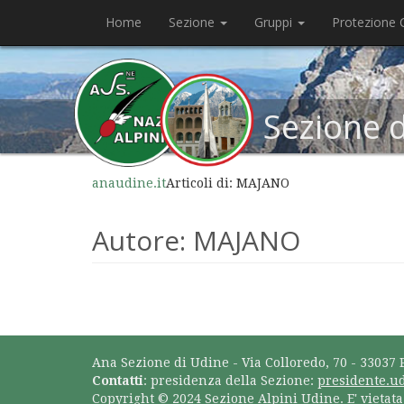
Home
Sezione
Gruppi
Protezione C
Sezione 
anaudine.it
Articoli di: MAJANO
Autore:
MAJANO
Ana Sezione di Udine - Via Colloredo, 70 - 33037 
Contatti
: presidenza della Sezione:
presidente.u
Copyright © 2024 Sezione Alpini Udine. E' vietat