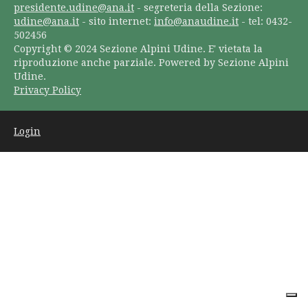
presidente.udine@ana.it
- segreteria della Sezione:
udine@ana.it
- sito internet:
info@anaudine.it
- tel: 0432-
502456
Copyright © 2024 Sezione Alpini Udine. E' vietata la
riproduzione anche parziale. Powered by Sezione Alpini
Udine.
Privacy Policy
Login