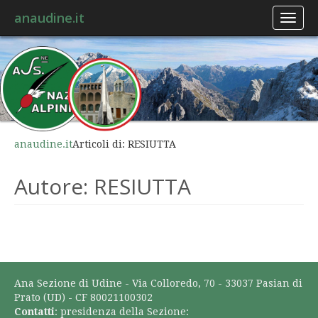
anaudine.it
Toggl
naviga
anaudine.it
Articoli di: RESIUTTA
Autore:
RESIUTTA
Ana Sezione di Udine - Via Colloredo, 70 - 33037 Pasian di
Prato (UD) - CF 80021100302
Contatti
: presidenza della Sezione: