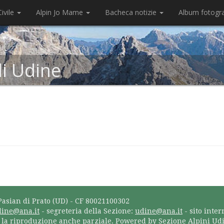
ivile
Alpin Jo Mame
Bacheca notizie
Album fotogr
di Udine
Pasian di Prato (UD) - CF 80021100302
dine@ana.it
- segreteria della Sezione:
udine@ana.it
- sito inter
a la riproduzione anche parziale. Powered by Sezione Alpini Ud