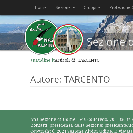
Home
Sezione
Gruppi
Protezione C
Sezione 
anaudine.it
Articoli di: TARCENTO
Autore:
TARCENTO
Ana Sezione di Udine - Via Colloredo, 70 - 33037 
Contatti
: presidenza della Sezione:
presidente.u
Copyright © 2024 Sezione Alpini Udine. E' vietat