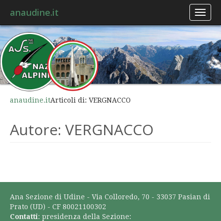
anaudine.it
Toggl
naviga
anaudine.it
Articoli di: VERGNACCO
Autore:
VERGNACCO
Ana Sezione di Udine - Via Colloredo, 70 - 33037 Pasian di
Prato (UD) - CF 80021100302
Contatti
: presidenza della Sezione: