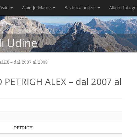
ivile
Alpin Jo Mame
Bacheca notizie
Album fotogr
di Udine
EX – dal 2007 al 2009
PETRIGH ALEX – dal 2007 al
PETRIGH