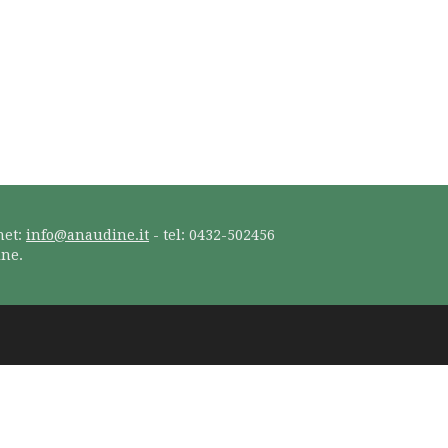
net:
info@anaudine.it
- tel: 0432-502456
ine.