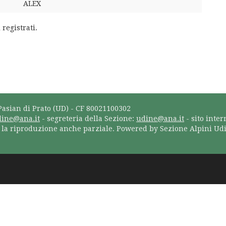
ALEX
 registrati.
Pasian di Prato (UD) - CF 80021100302
dine@ana.it
- segreteria della Sezione:
udine@ana.it
- sito inter
a la riproduzione anche parziale. Powered by Sezione Alpini Ud