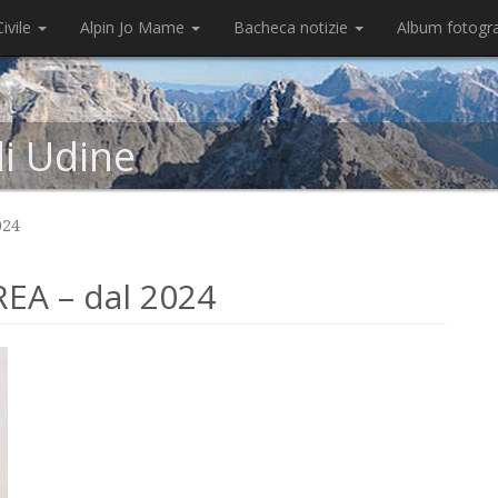
ivile
Alpin Jo Mame
Bacheca notizie
Album fotogr
di Udine
024
EA – dal 2024