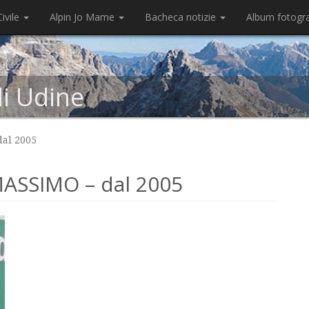
ivile
Alpin Jo Mame
Bacheca notizie
Album fotogr
di Udine
al 2005
ASSIMO – dal 2005