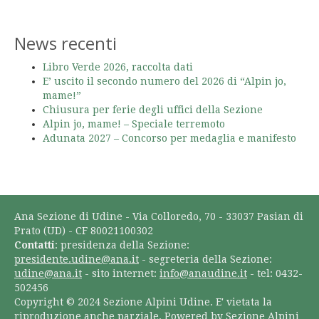
News recenti
Libro Verde 2026, raccolta dati
E’ uscito il secondo numero del 2026 di “Alpin jo,
mame!”
Chiusura per ferie degli uffici della Sezione
Alpin jo, mame! – Speciale terremoto
Adunata 2027 – Concorso per medaglia e manifesto
Ana Sezione di Udine - Via Colloredo, 70 - 33037 Pasian di
Prato (UD) - CF 80021100302
Contatti
: presidenza della Sezione:
presidente.udine@ana.it
- segreteria della Sezione:
udine@ana.it
- sito internet:
info@anaudine.it
- tel: 0432-
502456
Copyright © 2024 Sezione Alpini Udine. E' vietata la
riproduzione anche parziale. Powered by Sezione Alpini