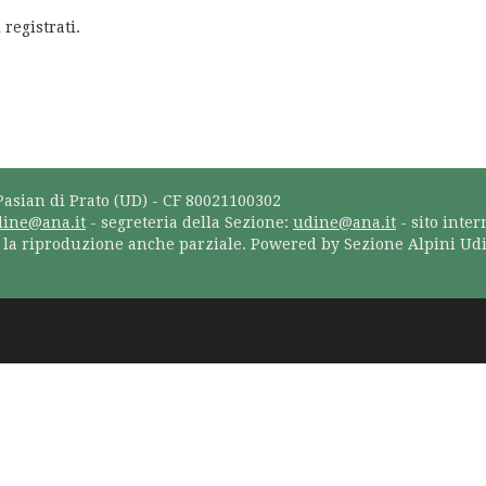
 registrati.
Pasian di Prato (UD) - CF 80021100302
dine@ana.it
- segreteria della Sezione:
udine@ana.it
- sito inter
a la riproduzione anche parziale. Powered by Sezione Alpini Ud