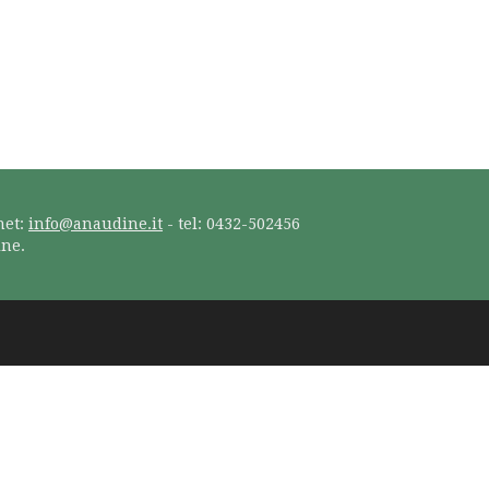
net:
info@anaudine.it
- tel: 0432-502456
ine.