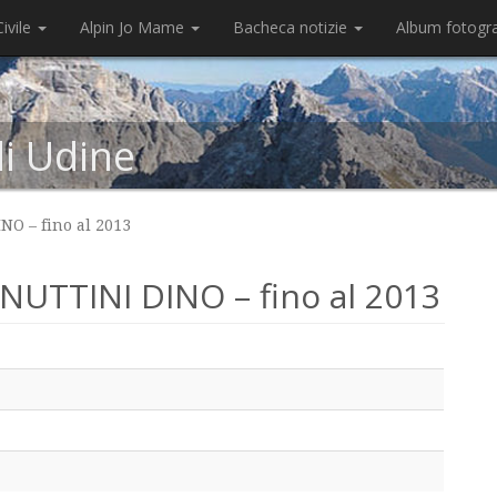
ivile
Alpin Jo Mame
Bacheca notizie
Album fotogr
di Udine
O – fino al 2013
UTTINI DINO – fino al 2013