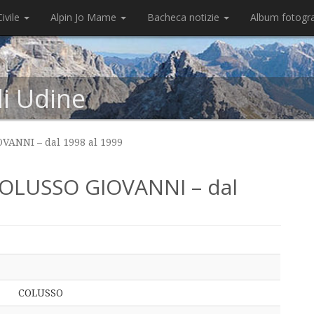
ivile
Alpin Jo Mame
Bacheca notizie
Album fotogr
di Udine
ANNI – dal 1998 al 1999
OLUSSO GIOVANNI – dal
COLUSSO