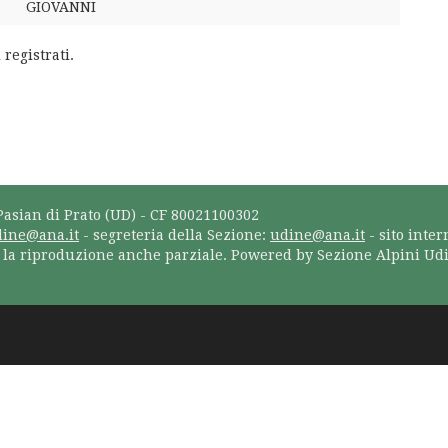
GIOVANNI
 registrati.
Pasian di Prato (UD) - CF 80021100302
dine@ana.it
- segreteria della Sezione:
udine@ana.it
- sito inter
a la riproduzione anche parziale. Powered by Sezione Alpini Ud