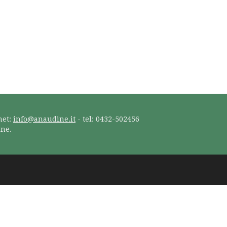
net:
info@anaudine.it
- tel: 0432-502456
ine.