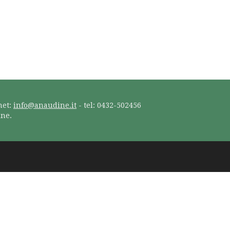
net:
info@anaudine.it
- tel: 0432-502456
ine.