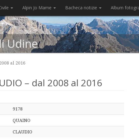
ivile
Alpin Jo Mame
Bacheca notizie
Album fotogr
di Udine
008 al 2016
IO – dal 2008 al 2016
9178
QUAINO
CLAUDIO