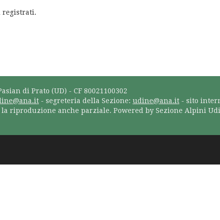
 registrati.
Pasian di Prato (UD) - CF 80021100302
dine@ana.it
- segreteria della Sezione:
udine@ana.it
- sito inter
a la riproduzione anche parziale. Powered by Sezione Alpini Ud