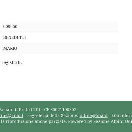
009050
BENEDETTI
MARIO
 registrati.
Pasian di Prato (UD) - CF 80021100302
dine@ana.it
- segreteria della Sezione:
udine@ana.it
- sito inter
a la riproduzione anche parziale. Powered by Sezione Alpini Ud