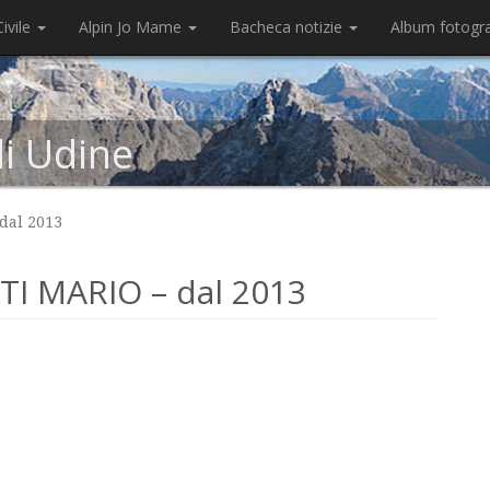
ivile
Alpin Jo Mame
Bacheca notizie
Album fotogr
di Udine
dal 2013
I MARIO – dal 2013