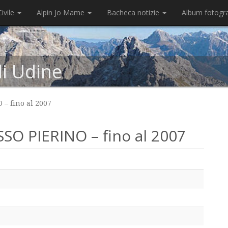
ivile
Alpin Jo Mame
Bacheca notizie
Album fotogr
di Udine
– fino al 2007
O PIERINO – fino al 2007