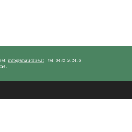
net:
info@anaudine.it
- tel: 0432-502456
ine.