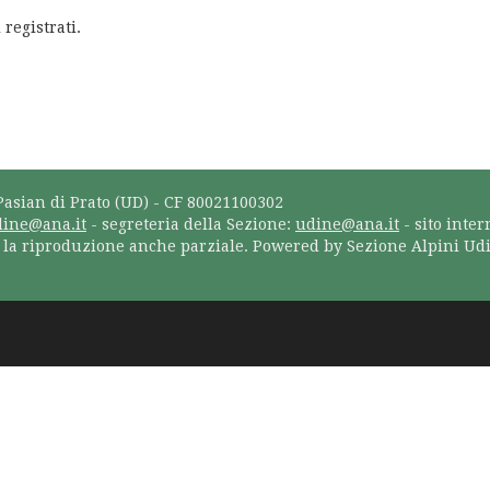
 registrati.
Pasian di Prato (UD) - CF 80021100302
dine@ana.it
- segreteria della Sezione:
udine@ana.it
- sito inter
a la riproduzione anche parziale. Powered by Sezione Alpini Ud