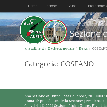
Home
Sezione
Gruppi
Protezione C
Sezione 
anaudine.it
Bacheca notizie
News
COSEAN
Categoria:
COSEANO
Ana Sezione di Udine - Via Colloredo, 70 - 33037 
Contatti
: presidenza della Sezione:
presidente.u
Copyright © 2024 Sezione Alpini Udine. E' vietat