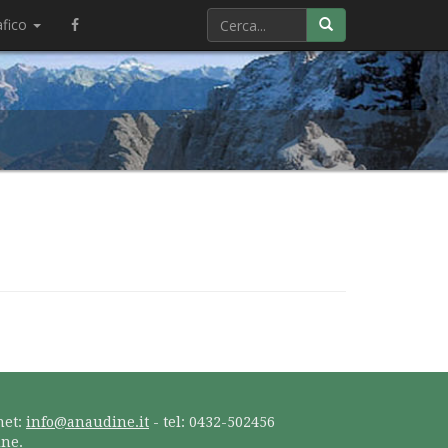
afico
net:
info@anaudine.it
- tel: 0432-502456
ine.