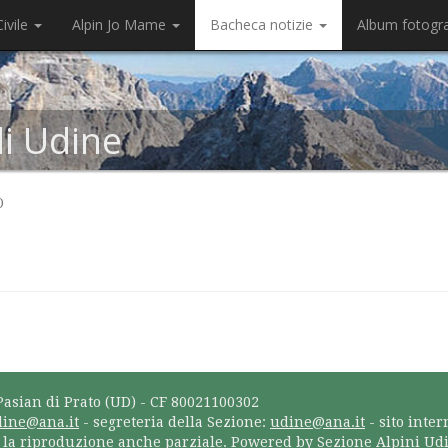
ivile
Alpin Jo Mame
Bacheca notizie
Album fotogr
di Udine
O
Pasian di Prato (UD) - CF 80021100302
dine@ana.it
- segreteria della Sezione:
udine@ana.it
- sito inter
a la riproduzione anche parziale. Powered by Sezione Alpini Ud