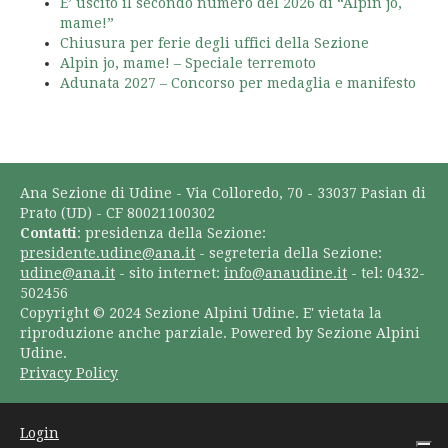
E’ uscito il secondo numero del 2026 di “Alpin jo,
mame!”
Chiusura per ferie degli uffici della Sezione
Alpin jo, mame! – Speciale terremoto
Adunata 2027 – Concorso per medaglia e manifesto
Ana Sezione di Udine - Via Colloredo, 70 - 33037 Pasian di
Prato (UD) - CF 80021100302
Contatti
: presidenza della Sezione:
presidente.udine@ana.it
- segreteria della Sezione:
udine@ana.it
- sito internet:
info@anaudine.it
- tel: 0432-
502456
Copyright © 2024 Sezione Alpini Udine. E' vietata la
riproduzione anche parziale. Powered by Sezione Alpini
Udine.
Privacy Policy
Login