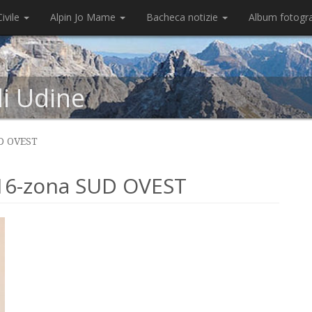
ivile
Alpin Jo Mame
Bacheca notizie
Album fotogr
di Udine
D OVEST
16-zona SUD OVEST