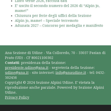
Libro Verde 2026, raccolta dati
E’ uscito il secondo numero del 2026 di “Alpin jo,
mame!”
Chiusura per ferie degli uffici della Sezione
Alpin jo, mame! – Speciale terremoto
Adunata 2027 – Concorso per medaglia e manifesto
Ana Sezione di Udine - Via Colloredo, 70 - 33037 Pasian di
Prato (UD) - CF 80021100302
Contatti
: presidenza della Sezione:
presidente.udine@ana.it
- segreteria della Sezione:
udine@ana.it
- sito internet:
info@anaudine.it
- tel: 0432-
502456
Copyright © 2024 Sezione Alpini Udine. E' vietata la
riproduzione anche parziale. Powered by Sezione Alpini
Udine.
Privacy Policy